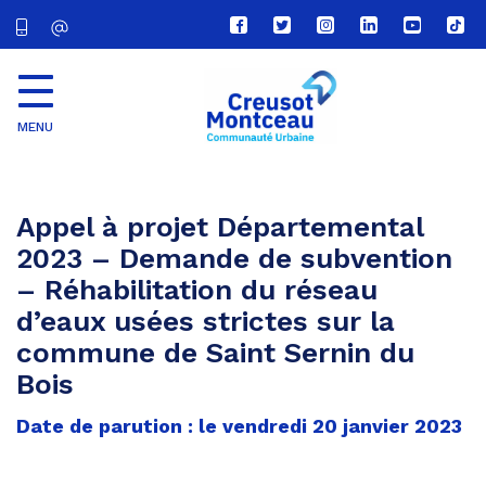
Lien
Lien
Lien
Lien
Lien
Lien
vers
vers
vers
vers
vers
vers
le
le
le
le
la
le
compte
compte
compte
compte
chaîne
com
Facebook
Twitter
Instagram
Linkedin
Youtube
tikt
MENU
CU
Creusot
Montceau
Appel à projet Départemental
2023 – Demande de subvention
– Réhabilitation du réseau
d’eaux usées strictes sur la
commune de Saint Sernin du
Bois
Date de parution : le vendredi 20 janvier 2023