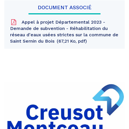
DOCUMENT ASSOCIÉ
Appel à projet Départemental 2023 -
Demande de subvention - Réhabilitation du
réseau d'eaux usées strictes sur la commune de
Saint Sernin du Bois
67,21 Ko, pdf
Partager
sur
Partager
Facebook
sur
Partager
Twitter
par