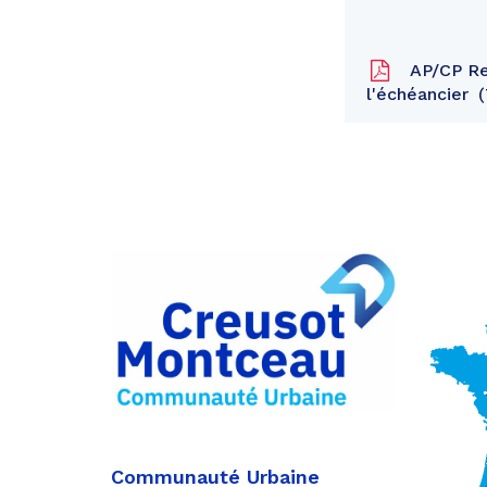
AP/CP Res
l'échéancier
Partager
sur
Partager
Facebook
sur
Partager
Twitter
par
e-
mail
Communauté Urbaine