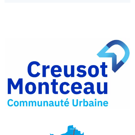
Partager
sur
Partager
Facebook
sur
Partager
Twitter
par
e-
mail