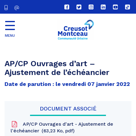
Lien
Lien
Lien
Lien
Lien
Lien
vers
vers
vers
vers
vers
vers
le
le
le
le
la
le
compte
compte
compte
compte
chaîne
com
Facebook
Twitter
Instagram
Linkedin
Youtube
tikt
MENU
CU
Creusot
Montceau
AP/CP Ouvrages d’art –
Ajustement de l’échéancier
Date de parution : le vendredi 07 janvier 2022
DOCUMENT ASSOCIÉ
AP/CP Ouvrages d'art - Ajustement de
l'échéancier
63,23 Ko, pdf