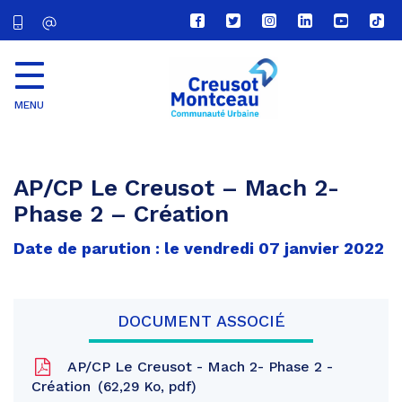
Lien
Lien
Lien
Lien
Lien
Lien
vers
vers
vers
vers
vers
vers
le
le
le
le
la
le
compte
compte
compte
compte
chaîne
com
Facebook
Twitter
Instagram
Linkedin
Youtube
tikt
MENU
CU
Creusot
Montceau
AP/CP Le Creusot – Mach 2-
Phase 2 – Création
Date de parution : le vendredi 07 janvier 2022
DOCUMENT ASSOCIÉ
AP/CP Le Creusot - Mach 2- Phase 2 -
Création
62,29 Ko, pdf