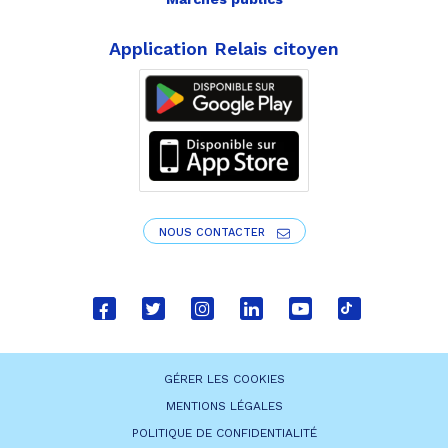
Application Relais citoyen
NOUS CONTACTER
Lien
Lien
Lien
Lien
Lien
Lien
vers
vers
vers
vers
vers
vers
le
le
le
le
la
le
GÉRER LES COOKIES
compte
compte
compte
compte
chaîne
compte
MENTIONS LÉGALES
Facebook
Twitter
Instagram
Linkedin
Youtube
tiktok
POLITIQUE DE CONFIDENTIALITÉ