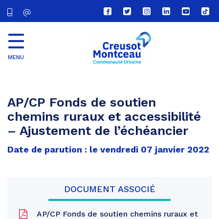
Lien
Lien
Lien
Lien
Lien
Lien
vers
vers
vers
vers
vers
vers
le
le
le
le
la
le
compte
compte
compte
compte
chaîne
com
Facebook
Twitter
Instagram
Linkedin
Youtube
tikt
MENU
CU
Creusot
Montceau
AP/CP Fonds de soutien
chemins ruraux et accessibilité
– Ajustement de l’échéancier
Date de parution : le vendredi 07 janvier 2022
DOCUMENT ASSOCIÉ
AP/CP Fonds de soutien chemins ruraux et