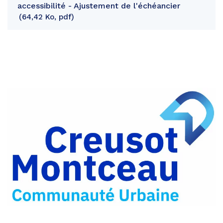
accessibilité - Ajustement de l'échéancier
64,42 Ko, pdf
Partager
sur
Partager
Facebook
sur
Partager
Twitter
par
e-
mail