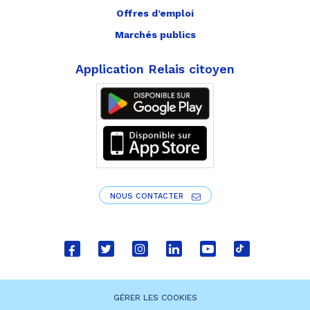
Offres d’emploi
Marchés publics
Application Relais citoyen
NOUS CONTACTER
Lien
Lien
Lien
Lien
Lien
Lien
vers
vers
vers
vers
vers
vers
le
le
le
le
la
le
GÉRER LES COOKIES
compte
compte
compte
compte
chaîne
compte