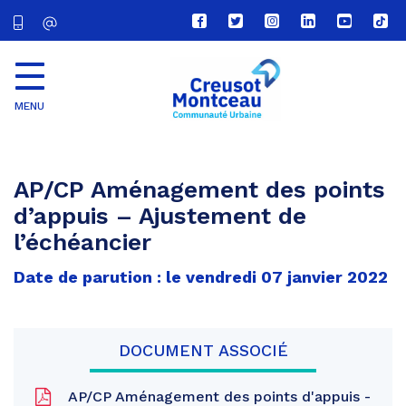
Lien
Lien
Lien
Lien
Lien
Lien
vers
vers
vers
vers
vers
vers
le
le
le
le
la
le
compte
compte
compte
compte
chaîne
com
Facebook
Twitter
Instagram
Linkedin
Youtube
tikt
MENU
CU
Creusot
Montceau
AP/CP Aménagement des points
d’appuis – Ajustement de
l’échéancier
Date de parution : le vendredi 07 janvier 2022
DOCUMENT ASSOCIÉ
AP/CP Aménagement des points d'appuis -