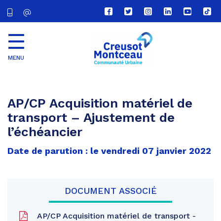
Lien
Lien
Lien
Lien
Lien
Lien
vers
vers
vers
vers
vers
vers
le
le
le
le
la
le
compte
compte
compte
compte
chaîne
com
Facebook
Twitter
Instagram
Linkedin
Youtube
tikt
MENU
CU
Creusot
Montceau
AP/CP Acquisition matériel de
transport – Ajustement de
l’échéancier
Date de parution : le vendredi 07 janvier 2022
DOCUMENT ASSOCIÉ
AP/CP Acquisition matériel de transport -