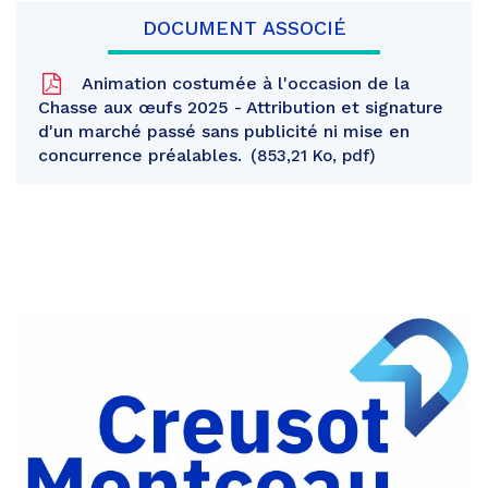
DOCUMENT ASSOCIÉ
Animation costumée à l'occasion de la
Chasse aux œufs 2025 - Attribution et signature
d'un marché passé sans publicité ni mise en
concurrence préalables.
853,21 Ko, pdf
Partager
sur
Partager
Facebook
sur
Partager
Twitter
par