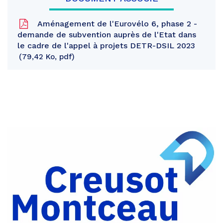
Aménagement de l'Eurovélo 6, phase 2 -
demande de subvention auprès de l'Etat dans
le cadre de l'appel à projets DETR-DSIL 2023
79,42 Ko, pdf
Partager
sur
Partager
Facebook
sur
Partager
Twitter
par
e-