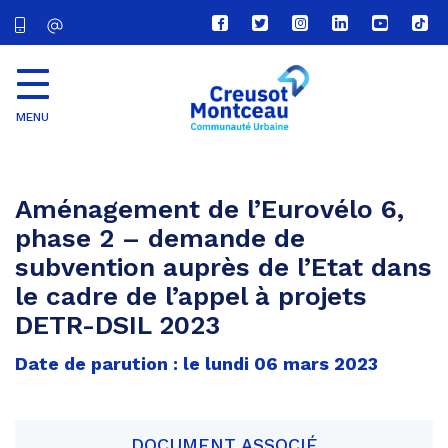
Lien
Lien
Lien
Lien
Lien
Lien
vers
vers
vers
vers
vers
vers
le
le
le
le
la
le
compte
compte
compte
compte
chaîne
com
Facebook
Twitter
Instagram
Linkedin
Youtube
tikt
MENU
CU
Creusot
Montceau
Aménagement de l’Eurovélo 6,
phase 2 – demande de
subvention auprès de l’Etat dans
le cadre de l’appel à projets
DETR-DSIL 2023
Date de parution : le lundi 06 mars 2023
DOCUMENT ASSOCIÉ