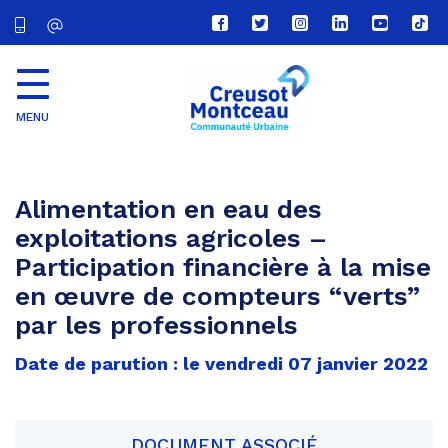
Lien
Lien
Lien
Lien
Lien
Lien
vers
vers
vers
vers
vers
vers
le
le
le
le
la
le
compte
compte
compte
compte
chaîne
com
Facebook
Twitter
Instagram
Linkedin
Youtube
tikt
MENU
CU
Creusot
Montceau
Alimentation en eau des
exploitations agricoles –
Participation financière à la mise
en œuvre de compteurs “verts”
par les professionnels
Date de parution : le vendredi 07 janvier 2022
DOCUMENT ASSOCIÉ