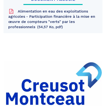
Alimentation en eau des exploitations
agricoles - Participation financière à la mise en
œuvre de compteurs "verts" par les
professionnels
54,57 Ko, pdf
Partager
sur
Partager
Facebook
sur
Partager
Twitter
par
e-