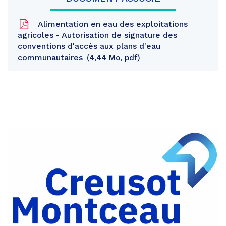
Alimentation en eau des exploitations
agricoles - Autorisation de signature des
conventions d'accès aux plans d'eau
communautaires
4,44 Mo, pdf
Partager
sur
Partager
Facebook
sur
Partager
Twitter
par
e-