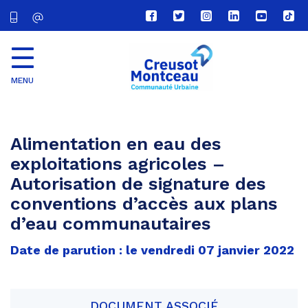
Lien
Lien
Lien
Lien
Lien
Lien
vers
vers
vers
vers
vers
vers
le
le
le
le
la
le
compte
compte
compte
compte
chaîne
com
Facebook
Twitter
Instagram
Linkedin
Youtube
tikt
MENU
CU
Creusot
Montceau
Alimentation en eau des
exploitations agricoles –
Autorisation de signature des
conventions d’accès aux plans
d’eau communautaires
Date de parution : le vendredi 07 janvier 2022
DOCUMENT ASSOCIÉ