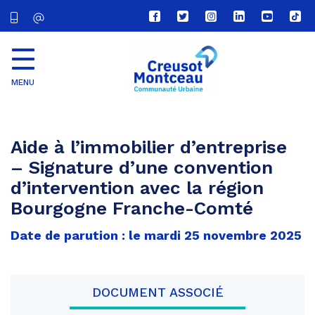
Lien
Lien
Lien
Lien
Lien
Lien
vers
vers
vers
vers
vers
vers
le
le
le
le
la
le
compte
compte
compte
compte
chaîne
com
Facebook
Twitter
Instagram
Linkedin
Youtube
tikt
MENU
CU
Creusot
Montceau
Aide à l’immobilier d’entreprise
– Signature d’une convention
d’intervention avec la région
Bourgogne Franche-Comté
Date de parution : le mardi 25 novembre 2025
DOCUMENT ASSOCIÉ