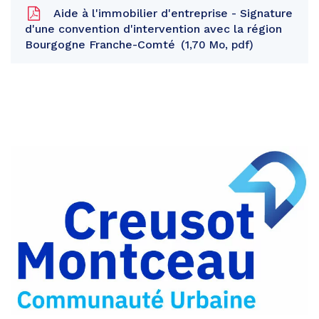
Aide à l'immobilier d'entreprise - Signature
d'une convention d'intervention avec la région
Bourgogne Franche-Comté
1,70 Mo, pdf
Partager
sur
Partager
Facebook
sur
Partager
Twitter
par
e-
mail