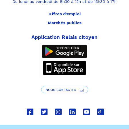
Du lundi au vendredi de 8h30 à 12h et de 13h30 à 17h
Offres d’emploi
Marchés publics
Application Relais citoyen
NOUS CONTACTER
Lien
Lien
Lien
Lien
Lien
Lien
vers
vers
vers
vers
vers
vers
le
le
le
le
la
le