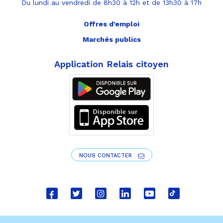
Du lundi au vendredi de 8h30 à 12h et de 13h30 à 17h
Offres d’emploi
Marchés publics
Application Relais citoyen
NOUS CONTACTER
Lien
Lien
Lien
Lien
Lien
Lien
vers
vers
vers
vers
vers
vers
le
le
le
le
la
le