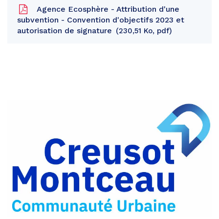
Agence Ecosphère - Attribution d'une
subvention - Convention d'objectifs 2023 et
autorisation de signature
230,51 Ko, pdf
Partager
sur
Partager
Facebook
sur
Partager
Twitter
par
e-
mail