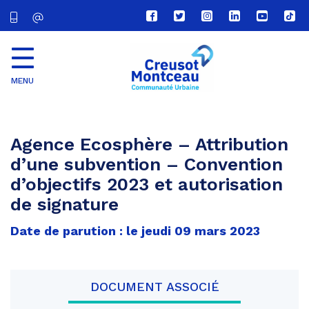
Lien
Lien
Lien
Lien
Lien
Lien
vers
vers
vers
vers
vers
vers
le
le
le
le
la
le
compte
compte
compte
compte
chaîne
com
Facebook
Twitter
Instagram
Linkedin
Youtube
tikt
MENU
CU
Creusot
Montceau
Agence Ecosphère – Attribution
d’une subvention – Convention
d’objectifs 2023 et autorisation
de signature
Date de parution : le jeudi 09 mars 2023
DOCUMENT ASSOCIÉ