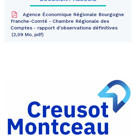
Agence Économique Régionale Bourgogne
Franche-Comté - Chambre Régionale des
Comptes - rapport d'observations définitives
2,09 Mo, pdf
Partager
sur
Partager
Facebook
sur
Partager
Twitter
par
e-