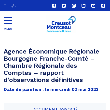
Lien
Lien
Lien
Lien
Lien
Lien
vers
vers
vers
vers
vers
vers
le
le
le
le
la
le
compte
compte
compte
compte
chaîne
com
Facebook
Twitter
Instagram
Linkedin
Youtube
tikt
MENU
CU
Creusot
Montceau
Agence Économique Régionale
Bourgogne Franche-Comté –
Chambre Régionale des
Comptes – rapport
d’observations définitives
Date de parution : le mercredi 03 mai 2023
DOCUMENT ASSOCIÉ