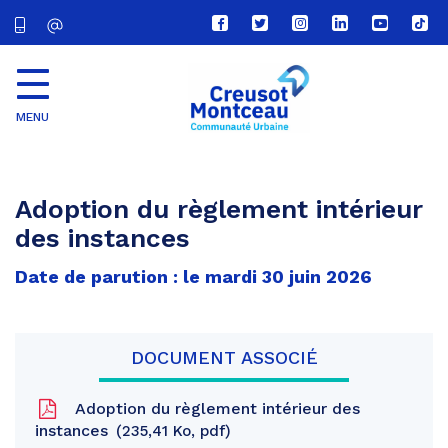
Lien
Lien
Lien
Lien
Lien
Lien
vers
vers
vers
vers
vers
vers
le
le
le
le
la
le
compte
compte
compte
compte
chaîne
com
Facebook
Twitter
Instagram
Linkedin
Youtube
tikt
MENU
CU
Creusot
Montceau
Adoption du règlement intérieur
des instances
Date de parution : le mardi 30 juin 2026
DOCUMENT ASSOCIÉ
Adoption du règlement intérieur des
instances
235,41 Ko, pdf