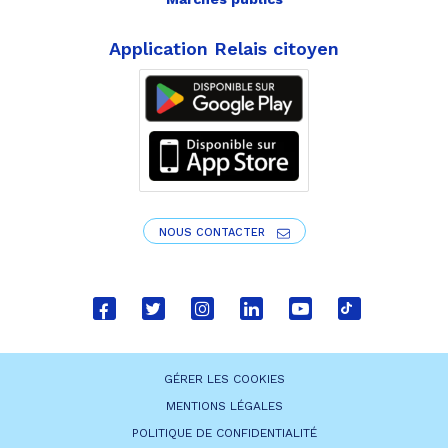
Application Relais citoyen
NOUS CONTACTER
Lien
Lien
Lien
Lien
Lien
Lien
vers
vers
vers
vers
vers
vers
le
le
le
le
la
le
GÉRER LES COOKIES
compte
compte
compte
compte
chaîne
compte
MENTIONS LÉGALES
Facebook
Twitter
Instagram
Linkedin
Youtube
tiktok
POLITIQUE DE CONFIDENTIALITÉ