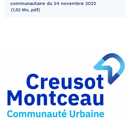
communautaire du 24 novembre 2022
1,53 Mo, pdf
Partager
sur
Partager
Facebook
sur
Partager
Twitter
par
e-
mail