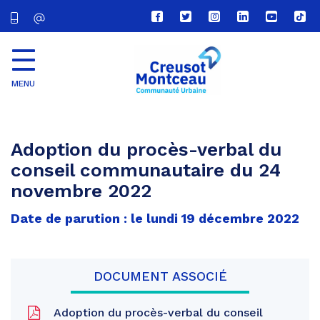
Lien
Lien
Lien
Lien
Lien
Lien
vers
vers
vers
vers
vers
vers
le
le
le
le
la
le
compte
compte
compte
compte
chaîne
com
Facebook
Twitter
Instagram
Linkedin
Youtube
tikt
MENU
CU
Creusot
Montceau
Adoption du procès-verbal du
conseil communautaire du 24
novembre 2022
Date de parution : le lundi 19 décembre 2022
DOCUMENT ASSOCIÉ
Adoption du procès-verbal du conseil