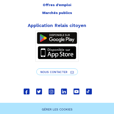
Offres d’emploi
Marchés publics
Application Relais citoyen
NOUS CONTACTER
Lien
Lien
Lien
Lien
Lien
Lien
vers
vers
vers
vers
vers
vers
le
le
le
le
la
le
GÉRER LES COOKIES
compte
compte
compte
compte
chaîne
compte