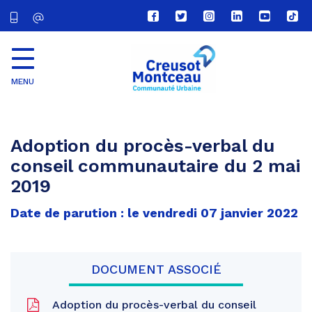
Lien
Lien
Lien
Lien
Lien
Lien
vers
vers
vers
vers
vers
vers
le
le
le
le
la
le
compte
compte
compte
compte
chaîne
com
Facebook
Twitter
Instagram
Linkedin
Youtube
tikt
MENU
CU
Creusot
Montceau
Adoption du procès-verbal du
conseil communautaire du 2 mai
2019
Date de parution : le vendredi 07 janvier 2022
DOCUMENT ASSOCIÉ
Adoption du procès-verbal du conseil