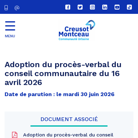
Lien
Lien
Lien
Lien
Lien
Lien
vers
vers
vers
vers
vers
vers
le
le
le
le
la
le
compte
compte
compte
compte
chaîne
com
Facebook
Twitter
Instagram
Linkedin
Youtube
tikt
MENU
CU
Creusot
Montceau
Adoption du procès-verbal du
conseil communautaire du 16
avril 2026
Date de parution : le mardi 30 juin 2026
DOCUMENT ASSOCIÉ
Adoption du procès-verbal du conseil