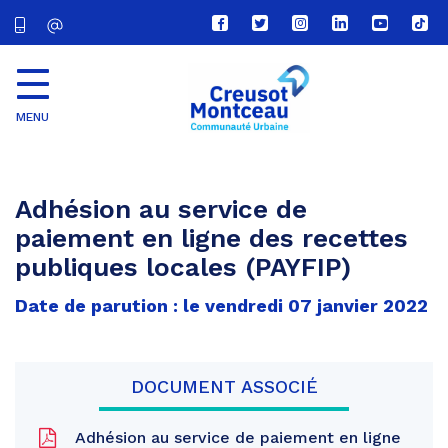
Lien
Lien
Lien
Lien
Lien
Lien
vers
vers
vers
vers
vers
vers
le
le
le
le
la
le
compte
compte
compte
compte
chaîne
com
Facebook
Twitter
Instagram
Linkedin
Youtube
tikt
MENU
CU
Creusot
Montceau
Adhésion au service de
paiement en ligne des recettes
publiques locales (PAYFIP)
Date de parution : le vendredi 07 janvier 2022
DOCUMENT ASSOCIÉ
Adhésion au service de paiement en ligne