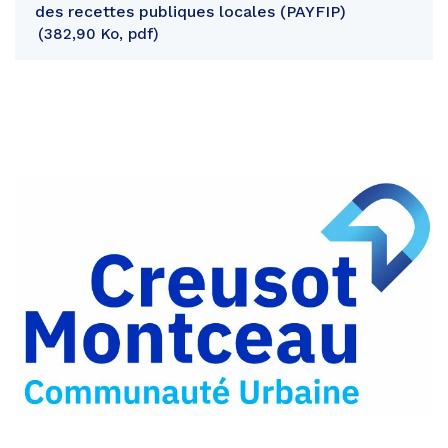
des recettes publiques locales (PAYFIP)
382,90 Ko, pdf
Partager
sur
Partager
Facebook
sur
Partager
Twitter
par
e-
mail