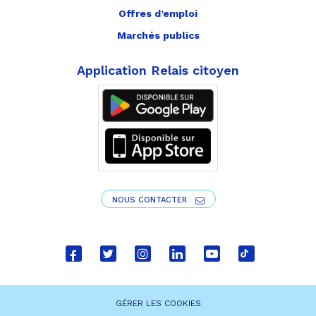
Offres d’emploi
Marchés publics
Application Relais citoyen
NOUS CONTACTER
Lien
Lien
Lien
Lien
Lien
Lien
vers
vers
vers
vers
vers
vers
le
le
le
le
la
le
GÉRER LES COOKIES
compte
compte
compte
compte
chaîne
compte