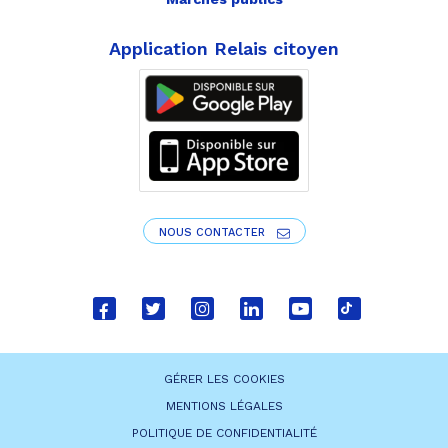
Application Relais citoyen
NOUS CONTACTER
Lien
Lien
Lien
Lien
Lien
Lien
vers
vers
vers
vers
vers
vers
le
le
le
le
la
le
GÉRER LES COOKIES
compte
compte
compte
compte
chaîne
compte
MENTIONS LÉGALES
Facebook
Twitter
Instagram
Linkedin
Youtube
tiktok
POLITIQUE DE CONFIDENTIALITÉ