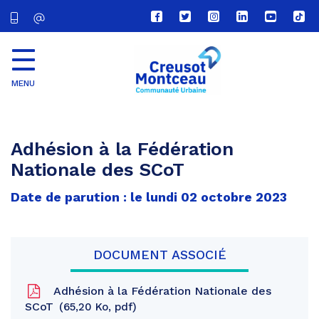
Lien
Lien
Lien
Lien
Lien
Lien
vers
vers
vers
vers
vers
vers
le
le
le
le
la
le
compte
compte
compte
compte
chaîne
com
Facebook
Twitter
Instagram
Linkedin
Youtube
tikt
MENU
CU
Creusot
Montceau
Adhésion à la Fédération
Nationale des SCoT
Date de parution : le lundi 02 octobre 2023
DOCUMENT ASSOCIÉ
Adhésion à la Fédération Nationale des
SCoT
65,20 Ko, pdf