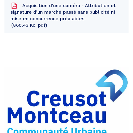
Acquisition d'une caméra - Attribution et
signature d'un marché passé sans publicité ni
mise en concurrence préalables.
860,43 Ko, pdf
Partager
sur
Partager
Facebook
sur
Partager
Twitter
par
e-
mail