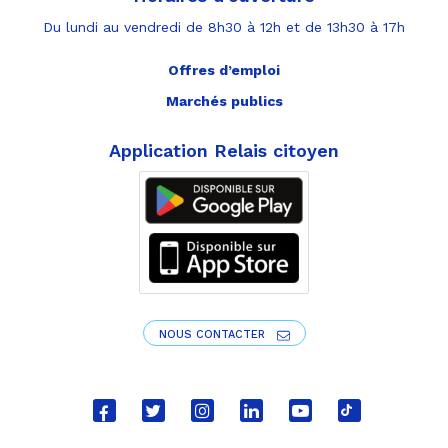
Du lundi au vendredi de 8h30 à 12h et de 13h30 à 17h
Offres d’emploi
Marchés publics
Application Relais citoyen
NOUS CONTACTER
Lien
Lien
Lien
Lien
Lien
Lien
vers
vers
vers
vers
vers
vers