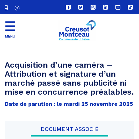
Lien
Lien
Lien
Lien
Lien
Lien
vers
vers
vers
vers
vers
vers
le
le
le
le
la
le
compte
compte
compte
compte
chaîne
com
Facebook
Twitter
Instagram
Linkedin
Youtube
tikt
MENU
CU
Creusot
Montceau
Acquisition d’une caméra –
Attribution et signature d’un
marché passé sans publicité ni
mise en concurrence préalables.
Date de parution : le mardi 25 novembre 2025
DOCUMENT ASSOCIÉ