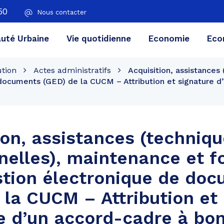
50
Nous contacter
té Urbaine
Vie quotidienne
Economie
Eco
ution
Actes administratifs
Acquisition, assistances
 documents (GED) de la CUCM – Attribution et signature
ion, assistances (techniqu
nelles), maintenance et f
stion électronique de do
 la CUCM – Attribution et
e d’un accord-cadre à bo