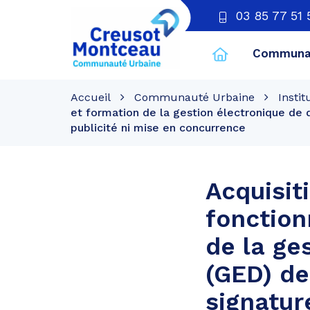
03 85 77 51 
Communau
CU
Creusot
Accueil
Communauté Urbaine
Instit
Montceau
et formation de la gestion électronique de
publicité ni mise en concurrence
Acquisit
fonction
de la ge
(GED) de
signatur