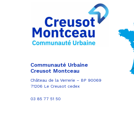
Partager
sur
Partager
Facebook
sur
Partager
Twitter
par
e-
mail
Communauté Urbaine
Creusot Montceau
Château de la Verrerie – BP 90069
71206 Le Creusot cedex
03 85 77 51 50