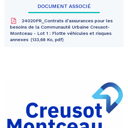
DOCUMENT ASSOCIÉ
24020PR_Contrats d'assurances pour les
besoins de la Communauté Urbaine Creusot-
Montceau - Lot 1 : Flotte véhicules et risques
annexes
133,68 Ko, pdf
Partager
sur
Partager
Facebook
sur
Partager
Twitter
par