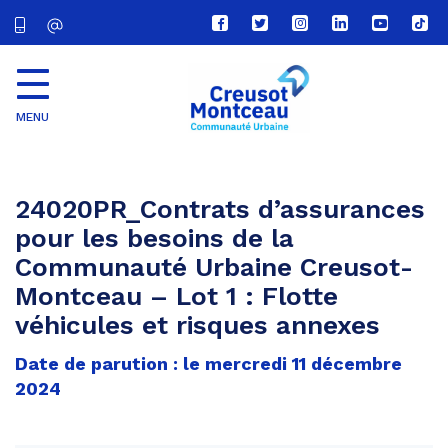
Lien
Lien
Lien
Lien
Lien
Lien
vers
vers
vers
vers
vers
vers
le
le
le
le
la
le
compte
compte
compte
compte
chaîne
com
Facebook
Twitter
Instagram
Linkedin
Youtube
tikt
MENU
CU
Creusot
Montceau
24020PR_Contrats d’assurances
pour les besoins de la
Communauté Urbaine Creusot-
Montceau – Lot 1 : Flotte
véhicules et risques annexes
Date de parution : le mercredi 11 décembre
2024