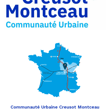
Partager
Twitter
par
e-
mail
Communauté Urbaine Creusot Montceau