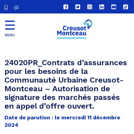
Lien
Lien
Lien
Lien
Lien
Lien
vers
vers
vers
vers
vers
vers
le
le
le
le
la
le
compte
compte
compte
compte
chaîne
com
Facebook
Twitter
Instagram
Linkedin
Youtube
tikt
MENU
CU
Creusot
Montceau
24020PR_Contrats d’assurances
pour les besoins de la
Communauté Urbaine Creusot-
Montceau – Autorisation de
signature des marchés passés
en appel d’offre ouvert.
Date de parution : le mercredi 11 décembre
2024