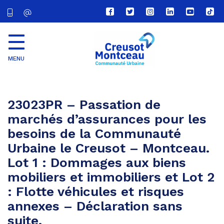
Lien
Lien
Lien
Lien
Lien
Lien
vers
vers
vers
vers
vers
vers
le
le
le
le
la
le
compte
compte
compte
compte
chaîne
com
Facebook
Twitter
Instagram
Linkedin
Youtube
tikt
MENU
CU
Creusot
Montceau
23023PR – Passation de
marchés d’assurances pour les
besoins de la Communauté
Urbaine le Creusot – Montceau.
Lot 1 : Dommages aux biens
mobiliers et immobiliers et Lot 2
: Flotte véhicules et risques
annexes – Déclaration sans
suite.