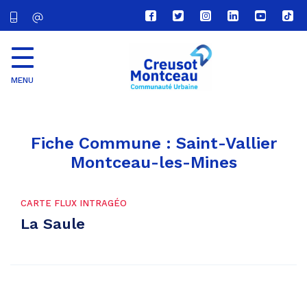
Lien
Lien
Lien
Lien
Lien
Lien
vers
vers
vers
vers
vers
vers
le
le
le
le
la
le
compte
compte
compte
compte
chaîne
com
Facebook
Twitter
Instagram
Linkedin
Youtube
tikt
MENU
CU
Creusot
Montceau
Fiche Commune :
Saint-Vallier
Montceau-les-Mines
CARTE FLUX INTRAGÉO
La Saule