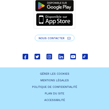
NOUS CONTACTER
Lien
Lien
Lien
Lien
Lien
Lien
vers
vers
vers
vers
vers
vers
le
le
le
le
la
le
GÉRER LES COOKIES
compte
compte
compte
compte
chaîne
compte
MENTIONS LÉGALES
Facebook
Twitter
Instagram
Linkedin
Youtube
tiktok
POLITIQUE DE CONFIDENTIALITÉ
PLAN DU SITE
ACCESSIBILITÉ