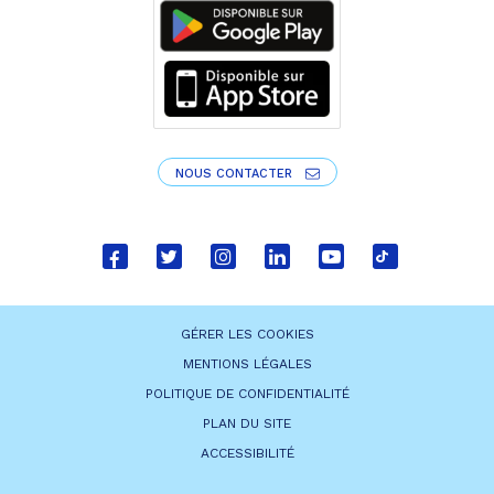
NOUS CONTACTER
Lien
Lien
Lien
Lien
Lien
Lien
vers
vers
vers
vers
vers
vers
le
le
le
le
la
le
GÉRER LES COOKIES
compte
compte
compte
compte
chaîne
compte
MENTIONS LÉGALES
Facebook
Twitter
Instagram
Linkedin
Youtube
tiktok
POLITIQUE DE CONFIDENTIALITÉ
PLAN DU SITE
ACCESSIBILITÉ