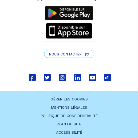
NOUS CONTACTER
Lien
Lien
Lien
Lien
Lien
Lien
vers
vers
vers
vers
vers
vers
le
le
le
le
la
le
GÉRER LES COOKIES
compte
compte
compte
compte
chaîne
compte
MENTIONS LÉGALES
Facebook
Twitter
Instagram
Linkedin
Youtube
tiktok
POLITIQUE DE CONFIDENTIALITÉ
PLAN DU SITE
ACCESSIBILITÉ