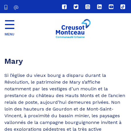
Lien
Lien
Lien
Lien
Lien
Lien
vers
vers
vers
vers
vers
vers
le
le
le
le
la
le
compte
compte
compte
compte
chaîne
com
Facebook
Twitter
Instagram
Linkedin
Youtube
tikt
MENU
CU
Creusot
Montceau
Mary
Si l’église du vieux bourg a disparu durant la
Révolution, le patrimoine de Mary s’affiche
notamment par les vestiges d’un moulin et la
prestance du château des Hauts Monts et de l’ancien
relais de poste, aujourd’hui demeures privées. Non
loin des hauteurs de Gourdon et de Mont-Saint-
Vincent, à proximité du bassin minier, les paysages
vallonnés de la campagne bourguignonne invitent à
des explorations pédestres et la très active