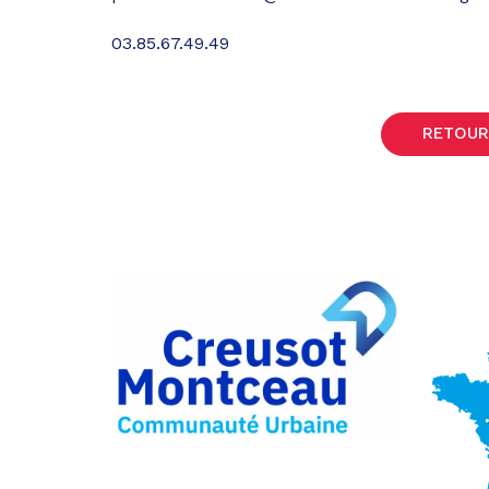
03.85.67.49.49
RETOUR
Partager
sur
Partager
Facebook
sur
Partager
Twitter
par
e-
mail