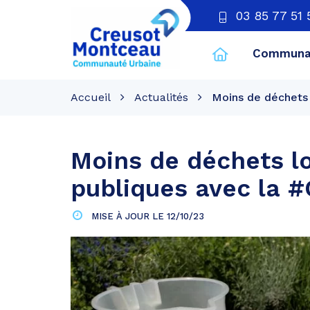
03 85 77 51 
Communau
CU
Creusot
Accueil
Actualités
Moins de déchets 
Montceau
Moins de déchets l
publiques avec la #
MISE À JOUR LE
12/10/23