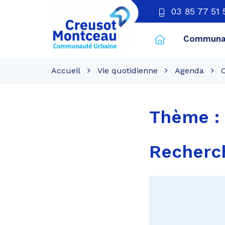
03 85 77 51 
Communau
CU
Creusot
Accueil
Vie quotidienne
Agenda
C
Montceau
Thème :
Recher