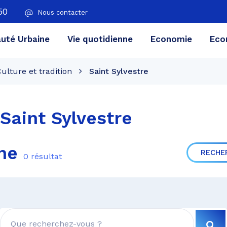
50
Nous contacter
té Urbaine
Vie quotidienne
Economie
Eco
ulture et tradition
Saint Sylvestre
Saint Sylvestre
che
RECHE
0 résultat
RE