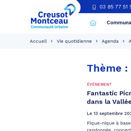
03 85 77 51 
Communau
CU
Creusot
Accueil
Vie quotidienne
Agenda
A
Montceau
Thème :
ÉVÉNEMENT
Fantastic Pic
dans la Vallé
Le
13
septembre
20
Pique-nique à base
randonnée, concert