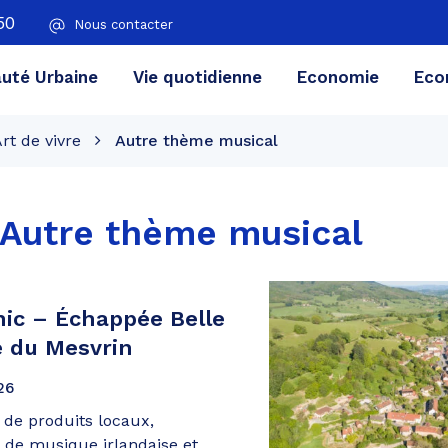
50
Nous contacter
té Urbaine
Vie quotidienne
Economie
Eco
rt de vivre
Autre thème musical
Autre thème musical
nic – Échappée Belle
e du Mesvrin
26
 de produits locaux,
 de musique irlandaise et