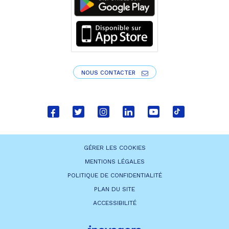
NOUS CONTACTER
Lien
Lien
Lien
Lien
Lien
Lien
vers
vers
vers
vers
vers
vers
le
le
le
le
la
le
GÉRER LES COOKIES
compte
compte
compte
compte
chaîne
compte
MENTIONS LÉGALES
Facebook
Twitter
Instagram
Linkedin
Youtube
tiktok
POLITIQUE DE CONFIDENTIALITÉ
PLAN DU SITE
ACCESSIBILITÉ