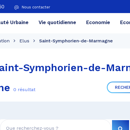
50
Nous contacter
té Urbaine
Vie quotidienne
Economie
Eco
ution
Elus
Saint-Symphorien-de-Marmagne
aint-Symphorien-de-Mar
che
RECHE
0 résultat
RE