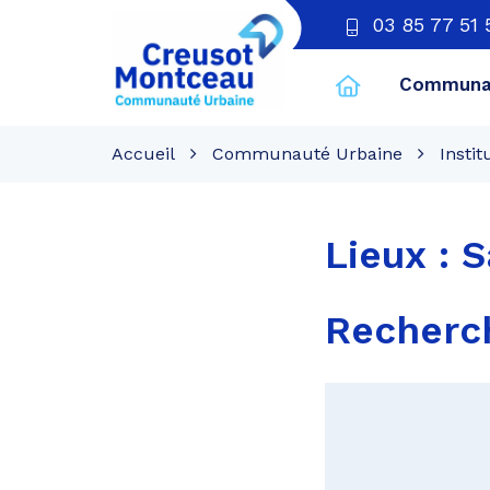
03 85 77 51 
Communau
CU
Creusot
Accueil
Communauté Urbaine
Instit
Montceau
Lieux :
S
Recher