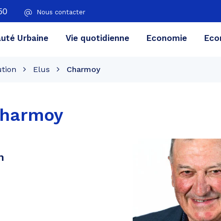
50
Nous contacter
té Urbaine
Vie quotidienne
Economie
Eco
ution
Elus
Charmoy
harmoy
n