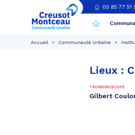
03 85 77 51 
Communau
CU
Creusot
Accueil
Communauté Urbaine
Instit
Montceau
Lieux :
C
TROMBINOSCOPE
Gilbert Coulo