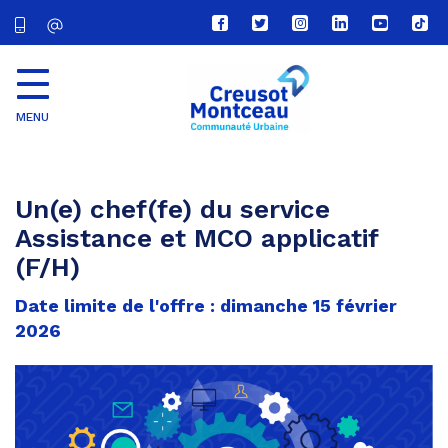
Lien
Lien
Lien
Lien
Lien
Lien
vers
vers
vers
vers
vers
vers
le
le
le
le
la
le
compte
compte
compte
compte
chaîne
com
Facebook
Twitter
Instagram
Linkedin
Youtube
tikt
MENU
CU
Creusot
Montceau
Un(e) chef(fe) du service
Assistance et MCO applicatif
(F/H)
Date limite de l'offre : dimanche 15 février
2026