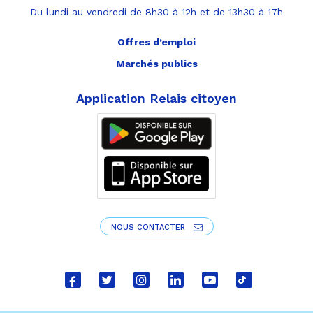
Du lundi au vendredi de 8h30 à 12h et de 13h30 à 17h
Offres d’emploi
Marchés publics
Application Relais citoyen
NOUS CONTACTER
Lien
Lien
Lien
Lien
Lien
Lien
vers
vers
vers
vers
vers
vers