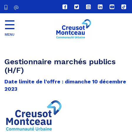
Lien
Lien
Lien
Lien
Lien
Lien
vers
vers
vers
vers
vers
vers
le
le
le
le
la
le
compte
compte
compte
compte
chaîne
com
Facebook
Twitter
Instagram
Linkedin
Youtube
tikt
MENU
CU
Creusot
Montceau
Gestionnaire marchés publics
(H/F)
Date limite de l'offre : dimanche 10 décembre
2023