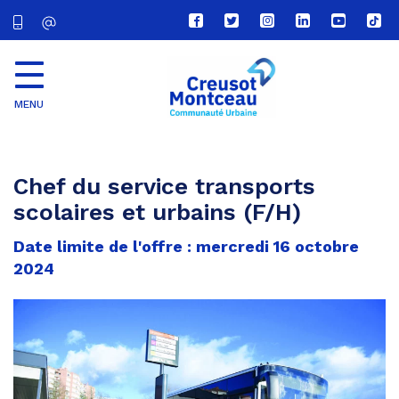
Lien
Lien
Lien
Lien
Lien
Lien
vers
vers
vers
vers
vers
vers
le
le
le
le
la
le
compte
compte
compte
compte
chaîne
com
Facebook
Twitter
Instagram
Linkedin
Youtube
tikt
MENU
CU
Creusot
Montceau
Chef du service transports
scolaires et urbains (F/H)
Date limite de l'offre : mercredi 16 octobre
2024