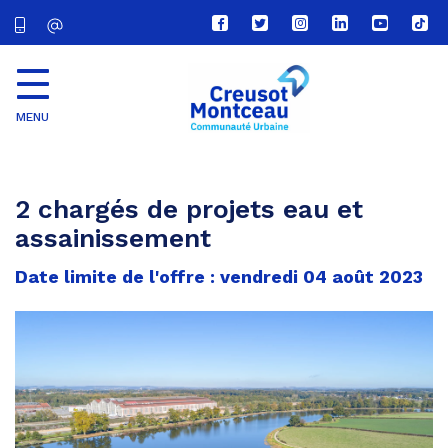
Lien
Lien
Lien
Lien
Lien
Lien
vers
vers
vers
vers
vers
vers
le
le
le
le
la
le
compte
compte
compte
compte
chaîne
com
Facebook
Twitter
Instagram
Linkedin
Youtube
tikt
MENU
CU
Creusot
Montceau
2 chargés de projets eau et
assainissement
Date limite de l'offre : vendredi 04 août 2023