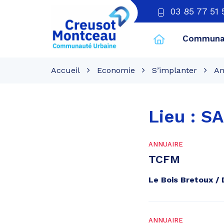
03 85 77 51 
Communau
CU
Creusot
Accueil
Economie
S’implanter
An
Montceau
Lieu :
SA
ANNUAIRE
TCFM
Le Bois Bretoux 
ANNUAIRE