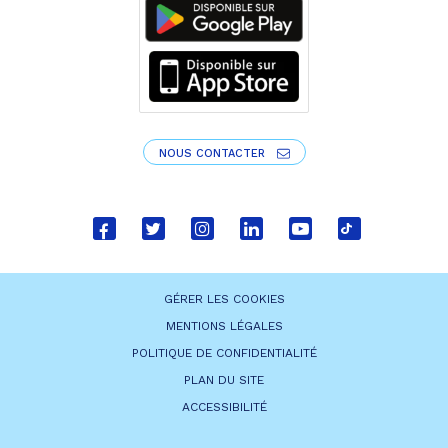
NOUS CONTACTER
Lien
Lien
Lien
Lien
Lien
Lien
vers
vers
vers
vers
vers
vers
le
le
le
le
la
le
GÉRER LES COOKIES
compte
compte
compte
compte
chaîne
compte
MENTIONS LÉGALES
Facebook
Twitter
Instagram
Linkedin
Youtube
tiktok
POLITIQUE DE CONFIDENTIALITÉ
PLAN DU SITE
ACCESSIBILITÉ