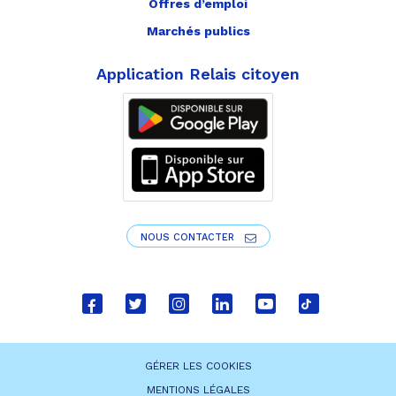
Offres d’emploi
Marchés publics
Application Relais citoyen
NOUS CONTACTER
Lien
Lien
Lien
Lien
Lien
Lien
vers
vers
vers
vers
vers
vers
le
le
le
le
la
le
GÉRER LES COOKIES
compte
compte
compte
compte
chaîne
compte
MENTIONS LÉGALES