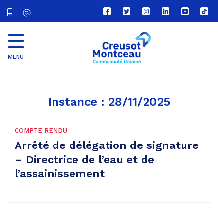
Lien
Lien
Lien
Lien
Lien
Lien
vers
vers
vers
vers
vers
vers
le
le
le
le
la
le
compte
compte
compte
compte
chaîne
com
Facebook
Twitter
Instagram
Linkedin
Youtube
tikt
MENU
CU
Creusot
Montceau
Instance :
28/11/2025
COMPTE RENDU
Arrêté de délégation de signature
– Directrice de l’eau et de
l’assainissement