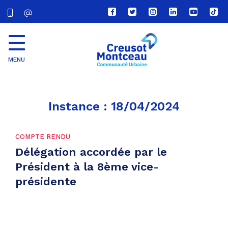
Lien
Lien
Lien
Lien
Lien
Lien
vers
vers
vers
vers
vers
vers
le
le
le
le
la
le
compte
compte
compte
compte
chaîne
com
Facebook
Twitter
Instagram
Linkedin
Youtube
tikt
MENU
CU
Creusot
Montceau
Instance :
18/04/2024
COMPTE RENDU
Délégation accordée par le
Président à la 8ème vice-
présidente