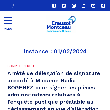
Lien
Lien
Lien
Lien
Lien
Lien
vers
vers
vers
vers
vers
vers
le
le
le
le
la
le
compte
compte
compte
compte
chaîne
com
Facebook
Twitter
Instagram
Linkedin
Youtube
tikt
MENU
CU
Creusot
Montceau
Instance :
01/02/2024
COMPTE RENDU
Arrêté de délégation de signature
accordé à Madame Nadia
BOGENEZ pour signer les pièces
administratives relatives à
l’enquête publique préalable au
déclassement en vue d’aliénation