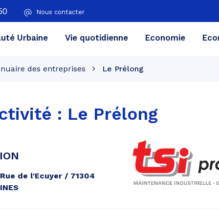
50
Nous contacter
té Urbaine
Vie quotidienne
Economie
Eco
nuaire des entreprises
Le Prélong
ctivité :
Le Prélong
ION
 Rue de l'Ecuyer / 71304
INES