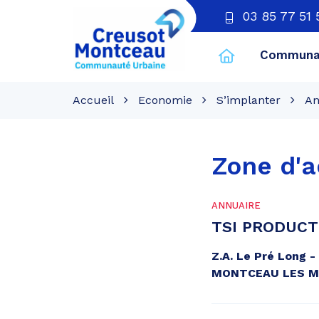
03 85 77 51 
Communau
CU
Creusot
Accueil
Economie
S’implanter
An
Montceau
Zone d'a
ANNUAIRE
TSI PRODUCT
Z.A. Le Pré Long -
MONTCEAU LES M