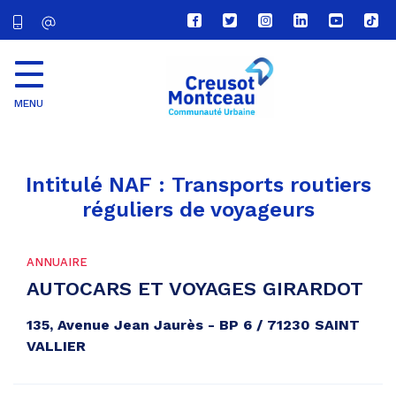
Lien
Lien
Lien
Lien
Lien
Lien
vers
vers
vers
vers
vers
vers
le
le
le
le
la
le
compte
compte
compte
compte
chaîne
com
Facebook
Twitter
Instagram
Linkedin
Youtube
tikt
MENU
CU
Creusot
Montceau
Intitulé NAF :
Transports routiers
réguliers de voyageurs
ANNUAIRE
AUTOCARS ET VOYAGES GIRARDOT
135, Avenue Jean Jaurès - BP 6 / 71230 SAINT
VALLIER