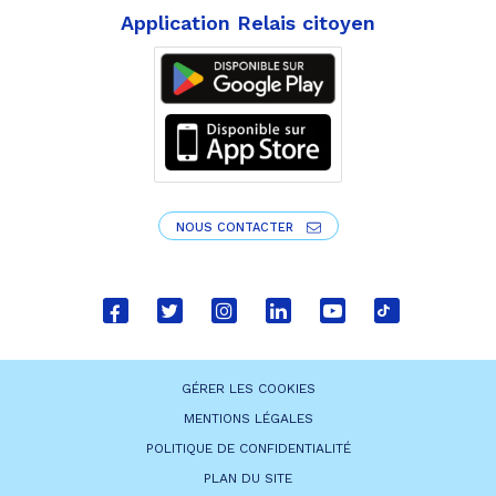
Application Relais citoyen
NOUS CONTACTER
Lien
Lien
Lien
Lien
Lien
Lien
vers
vers
vers
vers
vers
vers
le
le
le
le
la
le
GÉRER LES COOKIES
compte
compte
compte
compte
chaîne
compte
MENTIONS LÉGALES
Facebook
Twitter
Instagram
Linkedin
Youtube
tiktok
POLITIQUE DE CONFIDENTIALITÉ
PLAN DU SITE