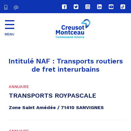
Lien
Lien
Lien
Lien
Lien
Lien
vers
vers
vers
vers
vers
vers
le
le
le
le
la
le
compte
compte
compte
compte
chaîne
com
Facebook
Twitter
Instagram
Linkedin
Youtube
tikt
MENU
CU
Creusot
Montceau
Intitulé NAF :
Transports routiers
de fret interurbains
ANNUAIRE
TRANSPORTS ROYPASCALE
Zone Saint Amédée / 71410 SANVIGNES