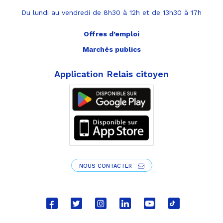
Du lundi au vendredi de 8h30 à 12h et de 13h30 à 17h
Offres d’emploi
Marchés publics
Application Relais citoyen
NOUS CONTACTER
Lien
Lien
Lien
Lien
Lien
Lien
vers
vers
vers
vers
vers
vers