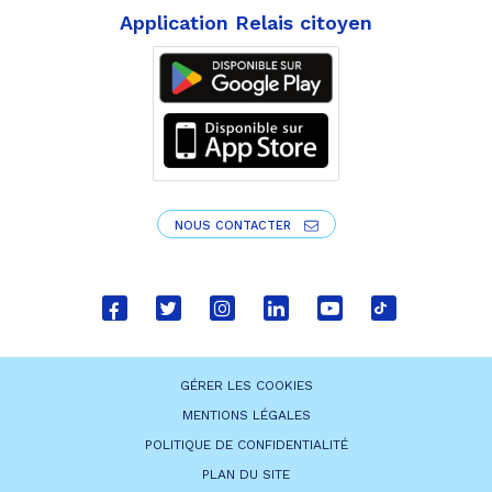
Application Relais citoyen
NOUS CONTACTER
Lien
Lien
Lien
Lien
Lien
Lien
vers
vers
vers
vers
vers
vers
le
le
le
le
la
le
GÉRER LES COOKIES
compte
compte
compte
compte
chaîne
compte
MENTIONS LÉGALES
Facebook
Twitter
Instagram
Linkedin
Youtube
tiktok
POLITIQUE DE CONFIDENTIALITÉ
PLAN DU SITE