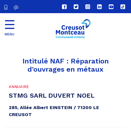
Lien
Lien
Lien
Lien
Lien
Lien
vers
vers
vers
vers
vers
vers
le
le
le
le
la
le
compte
compte
compte
compte
chaîne
com
Facebook
Twitter
Instagram
Linkedin
Youtube
tikt
MENU
CU
Creusot
Montceau
Intitulé NAF :
Réparation
d'ouvrages en métaux
ANNUAIRE
STMG SARL DUVERT NOEL
285, Allée Albert EINSTEIN / 71200 LE
CREUSOT