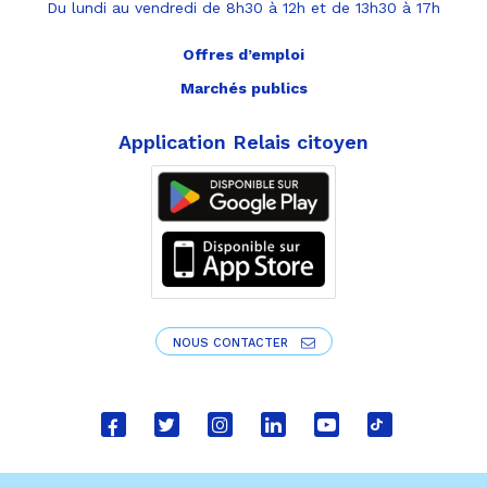
Du lundi au vendredi de 8h30 à 12h et de 13h30 à 17h
Offres d’emploi
Marchés publics
Application Relais citoyen
NOUS CONTACTER
Lien
Lien
Lien
Lien
Lien
Lien
vers
vers
vers
vers
vers
vers