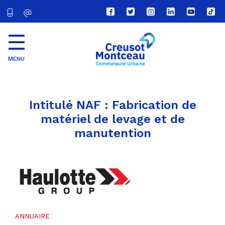
Lien
Lien
Lien
Lien
Lien
Lien
vers
vers
vers
vers
vers
vers
le
le
le
le
la
le
compte
compte
compte
compte
chaîne
com
Facebook
Twitter
Instagram
Linkedin
Youtube
tikt
MENU
CU
Creusot
Montceau
Intitulé NAF :
Fabrication de
matériel de levage et de
manutention
ANNUAIRE