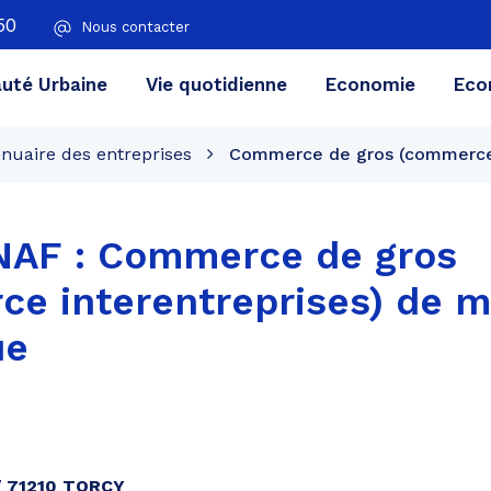
50
Nous contacter
té Urbaine
Vie quotidienne
Economie
Eco
nuaire des entreprises
Commerce de gros (commerce i
 NAF :
Commerce de gros
e interentreprises) de m
ue
 / 71210 TORCY