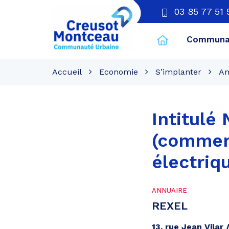
03 85 77 51 
Communau
CU
Creusot
Accueil
Economie
S’implanter
An
Montceau
Intitulé
(commerc
électriq
ANNUAIRE
REXEL
13, rue Jean Vilar