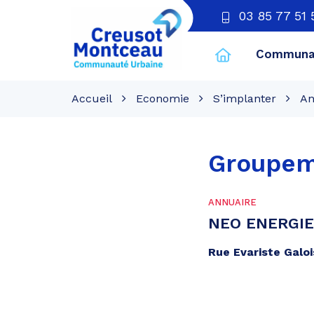
03 85 77 51 
Communau
CU
Creusot
Accueil
Economie
S’implanter
An
Montceau
Groupem
ANNUAIRE
NEO ENERGI
Rue Evariste Galoi