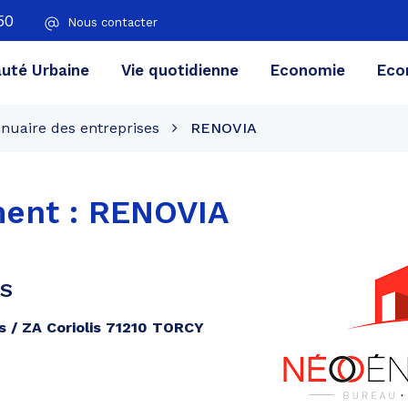
50
Nous contacter
té Urbaine
Vie quotidienne
Economie
Eco
nuaire des entreprises
RENOVIA
ent :
RENOVIA
ES
s / ZA Coriolis 71210 TORCY